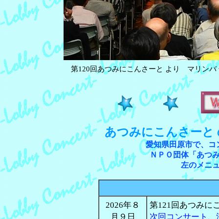
第120回あつみにこんさーと より マリンバ 竹
あつみにこんさーと
愛知県田原市で、コ
ＮＰＯ団体「あつ
左のメニ
2026年８
第121回あつみに
月９日
次回コンサート
、